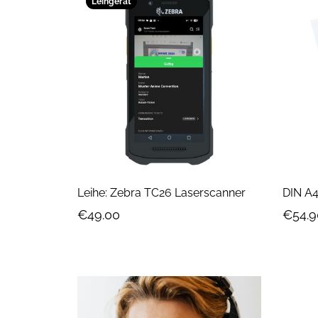
Leihgerät
Leihe: Zebra TC26 Laserscanner
€49.00
€54.9