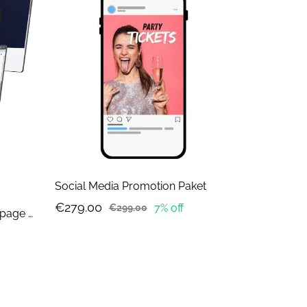
Social Media Promotion Paket
€279.00
7% off
€299.00
KI-optimierte Event-Landingpage auf snapticket.de